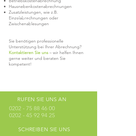
Betriebskostenabrechnung
Hausnebenkostenabrechnungen
Zusatzleistungen, wie z.B.
Einzelabrechnungen oder
Zwischenablesungen
Sie benötigen professionelle
Unterstützung bei Ihrer Abrechnung?
Kontaktieren Sie uns
– wir helfen Ihnen
gerne weiter und beraten Sie
kompetent!
RUFEN SIE UNS AN
0202 - 75 88 46 00
0202 - 45 92 94 25
SCHREIBEN SIE UNS